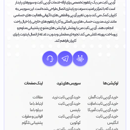
آی پی ثابت من یک پلتفرم تخصصی برای ارائه خدمات آی پی ثابت و سرورهای پایدار
است که با تمرکز بر امنیت، سرعت و پایداری اتصال طراحی شده است. این سرویس به
کاربران کمک می کند بدون تغییر آی پی و قطعی های ناگهانی، فعالیت های حساسی
مانند ترید، مدیریت حساب های بین المللی و کار با پلتفرم های خارجی را با خیال راحت
انجام دهند. آی پی ثابت من با پوشش لوکیشن های متنوع، پشتیبانی مداوم و
زیرساخت بهینه، تلاش می کند تجربه ای مطمئن و بدون دغدغه از اتصال اینترنت را برای
کاربران فراهم کند.
لوکیشن ها
سرویس های ترید
لینک صفحات
خرید آی پی ثابت آلمان
خرید آی پی ثابت ترید
مقالات
خرید آی پی ثابت امارات
خرید آی پی ثابت
ارتباط با ما
خرید آی پی ثابت آمریکا
بایننس
درباره با ما
خرید آی پی ثابت
خرید آی پی ثابت
قوانین و مقررات
انگلیس
کوکوین
پشتیبانی تلگرام
خرید آی پی ثابت
خرید آی پی ثابت پی