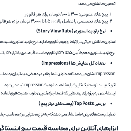
تخمین‌ها نشان می‌دهد:
پیج‌های عمومی: ۳۰۰ تا ۸۰۰ تومان برای هر فالوور
پیج‌های تخصصی با تعامل بالا: ۱,۵۰۰ تا ۳,۰۰۰ تومان برای هر فالوور
نرخ بازدید استوری (Story View Rate)
استوری‌ها نقش حیاتی در ارتباط روزمره با فالوورها دارند. نرخ بازدید استوری نسبت
نرخ بازدید استوری معمولاً بین ۵٪ تا ۳۰٪ از فالوورها است. اگر عددی بالاتر از ۲۰٪ باشد، نشان‌دهنده حضور فالوورهای فعال و علاقه‌مند است.
تعداد کل نمایش‌ها (Impressions)
Impression نشان می‌دهد که محتوای شما چقدر در معرض دید کاربران بوده است – حتی اگر کاربر تکراری باشد.
اگر یک پست توسط یک کاربر ۵ بار مشاهده شود، ۵ Impression ثبت می‌شود.
این شاخص به‌ویژه برای برندهایی که قصد اجرای کمپین دارند، اهمیت فوق‌العاده دا
بررسی Top Posts (پست‌های برتر پیج)
تحلیل پست‌های برتر به شما نشان می‌دهد که چه نوع محتوایی برای مخاطب جذاب‌تر
ابزارهای آنلاین برای محاسبه قیمت پیج اینستاگر