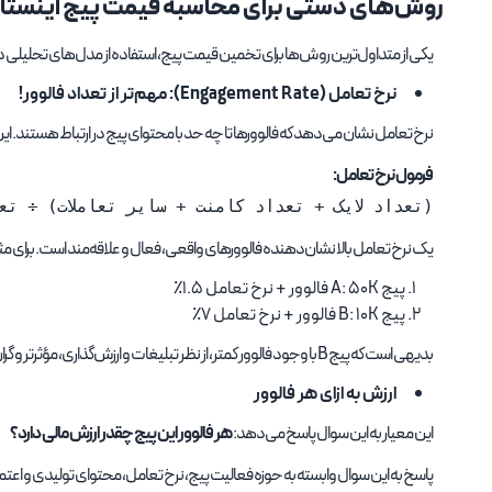
روش‌های دستی برای محاسبه قیمت پیج اینستاگ
یکی از متداول‌ترین روش‌ها برای تخمین قیمت پیج، استفاده از مدل‌های تحلیلی د
نرخ تعامل (Engagement Rate): مهم‌تر از تعداد فالوور!
نرخ تعامل نشان می‌دهد که فالوورها تا چه حد با محتوای پیج در ارتباط هستند. ای
فرمول نرخ تعامل:
(تعداد لایک + تعداد کامنت + سایر تعاملات) ÷ تعدا
یک نرخ تعامل بالا نشان‌دهنده فالوورهای واقعی، فعال و علاقه‌مند است. برای مث
پیج A: ۵۰K فالوور + نرخ تعامل ۱.۵٪
پیج B: ۱۰K فالوور + نرخ تعامل ۷٪
بدیهی است که پیج B با وجود فالوور کمتر، از نظر تبلیغات و ارزش‌گذاری، مؤثرتر و گران‌تر است.
ارزش به ازای هر فالوور
این معیار به این سوال پاسخ می‌دهد:
هر فالوور این پیج چقدر ارزش مالی دارد؟
پاسخ به این سوال وابسته به حوزه فعالیت پیج، نرخ تعامل، محتوای تولیدی و ا