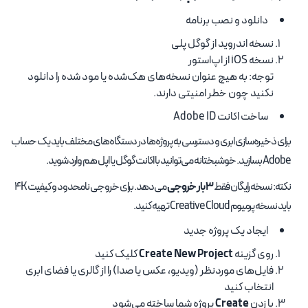
دانلود و نصب برنامه
نسخه اندروید از گوگل پلی
نسخه iOS از اپ‌استور
توجه: به هیچ عنوان نسخه‌های هک‌شده یا مود شده را دانلود
نکنید چون خطر امنیتی دارند.
ساخت اکانت Adobe ID
برای ذخیره‌سازی ابری و دسترسی به پروژه‌ها در دستگاه‌های مختلف باید یک حساب
Adobe بسازید. خوشبختانه می‌توانید با اکانت گوگل یا اپل هم وارد شوید.
نکته: نسخه رایگان فقط
۳ بار خروجی
می‌دهد. برای خروجی نامحدود و کیفیت 4K
باید نسخه پرمیوم Creative Cloud تهیه کنید.
ایجاد یک پروژه جدید
روی گزینه
Create New Project
کلیک کنید
فایل‌های موردنظر (ویدیو، عکس یا صدا) را از گالری یا فضای ابری
انتخاب کنید
با زدن
Create
پروژه شما ساخته می‌شود