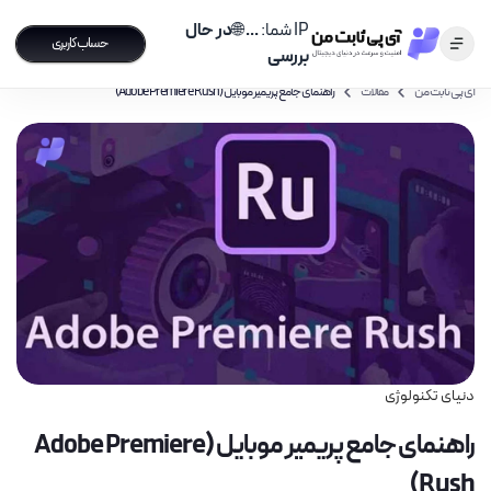
IP شما:
...
🌐
در حال
حساب کاربری
بررسی
آی پی ثابت من
مقالات
راهنمای جامع پریمیر موبایل (Adobe Premiere Rush)
دنیای تکنولوژی
راهنمای جامع پریمیر موبایل (Adobe Premiere
Rush)