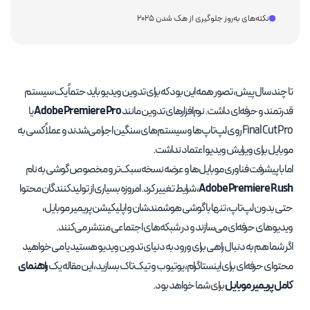
نکته‌های به‌روز جلوگیری از هک شدن ۲۰۲۵
تا چند سال پیش، تصور همه این بود که برای تدوین ویدیو باید حتماً یک سیستم
قدرتمند و حرفه‌ای داشت. نرم‌افزارهای تدوین مانند
Adobe Premiere Pro
یا
Final Cut Pro روی لپ‌تاپ‌ها و سیستم‌های سنگین اجرا می‌شدند و عملاً کسی به
موبایل برای ویرایش ویدیو اعتماد نداشت.
اما با پیشرفت فناوری موبایل‌ها و عرضه نسخه سبک‌تر و مخصوص گوشی به نام
Adobe Premiere Rush
، شرایط تغییر کرد. امروزه بسیاری از تولیدکنندگان محتوا
حتی بدون لپ‌تاپ، تنها با گوشی هوشمندشان و اپلیکیشن پریمیر موبایل،
ویدیوهای حرفه‌ای می‌سازند و در شبکه‌های اجتماعی منتشر می‌کنند.
اگر شما هم به دنبال راهی برای ورود به دنیای تدوین ویدیو هستید یا می‌خواهید
محتوای حرفه‌ای برای اینستاگرام، یوتیوب و تیک‌تاک بسازید، این مقاله یک
راهنمای
کامل پریمیر موبایل
برای شما خواهد بود.