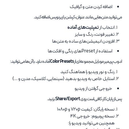
اضافه کردن متن و گرافیک
می‌توانید متن‌هایی مانند عنوان، کپشن یا زیرنویس اضافه کنید.
انتخاب از
تمپلیت‌های آماده
تغییر فونت، رنگ و سایز
افزودن انیمیشن‌های ساده به متن‌ها
استفاده از Presetهای رنگی و افکت‌ها
ادوب پریمیر موبایل مجموعه‌ای از
Color Presets
آماده دارد. با آن‌ها می‌توانید:
رنگ و نور ویدیو را هماهنگ کنید
استایل خاص به ویدیو بدهید (سینمایی، کلاسیک، مدرن و …)
خروجی گرفتن از ویدیو
پس از پایان کار، کافی است روی
Share/Export
بزنید.
نسخه رایگان: کیفیت 720p و 1080p
نسخه پرمیوم: خروجی 4K
همچنین می‌توانید ویدیو را: