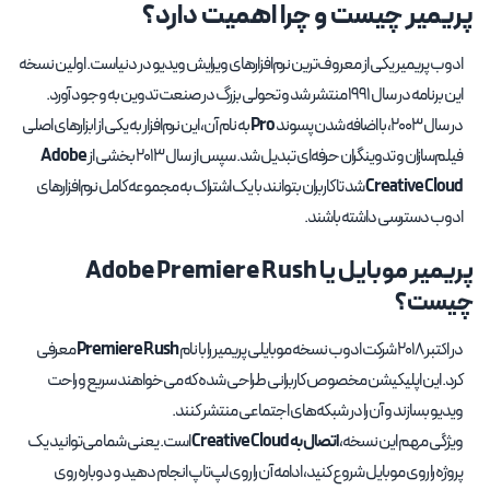
پریمیر چیست و چرا اهمیت دارد؟
ادوب پریمیر یکی از معروف‌ترین نرم‌افزارهای ویرایش ویدیو در دنیاست. اولین نسخه
این برنامه در سال ۱۹۹۱ منتشر شد و تحولی بزرگ در صنعت تدوین به وجود آورد.
در سال ۲۰۰۳، با اضافه شدن پسوند
Pro
به نام آن، این نرم‌افزار به یکی از ابزارهای اصلی
فیلم‌سازان و تدوینگران حرفه‌ای تبدیل شد. سپس از سال ۲۰۱۳ بخشی از
Adobe
Creative Cloud
شد تا کاربران بتوانند با یک اشتراک به مجموعه کامل نرم‌افزارهای
ادوب دسترسی داشته باشند.
پریمیر موبایل یا Adobe Premiere Rush
چیست؟
در اکتبر ۲۰۱۸ شرکت ادوب نسخه موبایلی پریمیر را با نام
Premiere Rush
معرفی
کرد. این اپلیکیشن مخصوص کاربرانی طراحی شده که می‌خواهند سریع و راحت
ویدیو بسازند و آن را در شبکه‌های اجتماعی منتشر کنند.
ویژگی مهم این نسخه،
اتصال به Creative Cloud
است. یعنی شما می‌توانید یک
پروژه را روی موبایل شروع کنید، ادامه آن را روی لپ‌تاپ انجام دهید و دوباره روی