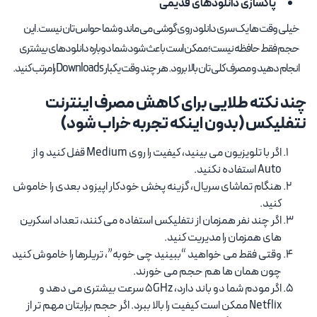
پاکسازی دانلودهای قدیمی
خیلی وقت ها یک سری دانلود روی گوشی می ماند و شما حواس تان نیست. این
حجم فقط حافظه نیست؛ ممکن است باعث شود شما دوباره دانلودهای بیشتری
انجام دهید و مصرف کلی تان بالا برود. هر چند وقت یکبار Downloads را مرتب کنید.
چند نکته طلایی برای کاهش مصرف اینترنت
نتفلیکس (بدون اینکه تجربه خراب شود)
اگر با تلویزیون می بینید، کیفیت را روی Medium قفل کنید و از
Auto استفاده نکنید.
هنگام تماشای سریال، گزینه پخش خودکار اپیزود بعدی را خاموش
کنید.
اگر چند نفر همزمان از نتفلیکس استفاده می کنند، تعداد اسکرین
های همزمان را مدیریت کنید.
وقتی فقط می خواهید “ببینید چی خوبه”، تریلرها را خاموش کنید
چون همان ها هم حجم می خورند.
اگر مودم شما دو باند دارد، 5GHz سرعت بیشتری می دهد و
Netflix ممکن است کیفیت را بالا ببرد. اگر حجم برایتان مهم تر از