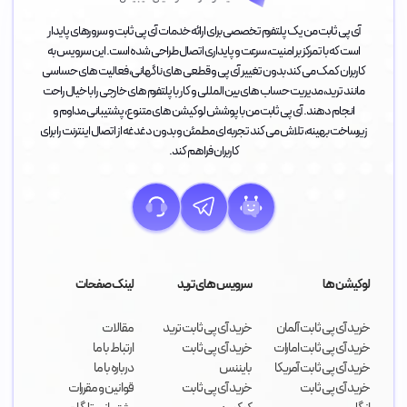
آی پی ثابت من یک پلتفرم تخصصی برای ارائه خدمات آی پی ثابت و سرورهای پایدار
است که با تمرکز بر امنیت، سرعت و پایداری اتصال طراحی شده است. این سرویس به
کاربران کمک می کند بدون تغییر آی پی و قطعی های ناگهانی، فعالیت های حساسی
مانند ترید، مدیریت حساب های بین المللی و کار با پلتفرم های خارجی را با خیال راحت
انجام دهند. آی پی ثابت من با پوشش لوکیشن های متنوع، پشتیبانی مداوم و
زیرساخت بهینه، تلاش می کند تجربه ای مطمئن و بدون دغدغه از اتصال اینترنت را برای
کاربران فراهم کند.
لوکیشن ها
سرویس های ترید
لینک صفحات
خرید آی پی ثابت آلمان
خرید آی پی ثابت ترید
مقالات
خرید آی پی ثابت امارات
خرید آی پی ثابت
ارتباط با ما
خرید آی پی ثابت آمریکا
بایننس
درباره با ما
خرید آی پی ثابت
خرید آی پی ثابت
قوانین و مقررات