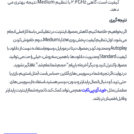
کیفیت است، گاهی 2.4GHz با تنظیم Medium نتیجه بهتری می
دهد.
نتیجه گیری
اگر بخواهیم خلاصه کنیم، کاهش مصرف اینترنت در نتفلیکس با سه کار اصلی انجام
می شود: اول تنظیم کیفیت پخش روی Low یا Medium، دوم خاموش کردن
Autoplay و محدود کردن مصرف دیتا در موبایل، و سوم استفاده درست از دانلود با
کیفیت Standard و مدیریت دانلودها. با همین سه روش، خیلی راحت می توانید
مصرف را کنترل کنید و دیگر آخر ماه با پیام “حجم شما تمام شد” غافلگیر نشوید.
در نهایت اگر تجربه شما در سرویس های آنلاین حساس است (مثل استریم، بازی یا
حتی ترید) و دنبال اتصال پایدارتر و بدون دردسر هستید، استفاده از سرویس های
مطمئن مثل
خرید آی پی ثابت
هم می تواند کمک کند تا تجربه شما از اینترنت پایدارتر
و قابل اطمینان تر باشد.