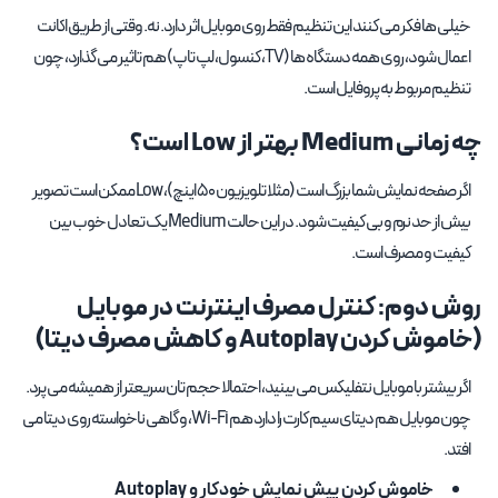
خیلی ها فکر می کنند این تنظیم فقط روی موبایل اثر دارد. نه. وقتی از طریق اکانت
اعمال شود، روی همه دستگاه ها (TV، کنسول، لپ تاپ) هم تاثیر می گذارد، چون
تنظیم مربوط به پروفایل است.
چه زمانی Medium بهتر از Low است؟
اگر صفحه نمایش شما بزرگ است (مثلا تلویزیون 50 اینچ)، Low ممکن است تصویر
بیش از حد نرم و بی کیفیت شود. در این حالت Medium یک تعادل خوب بین
کیفیت و مصرف است.
روش دوم: کنترل مصرف اینترنت در موبایل
(خاموش کردن Autoplay و کاهش مصرف دیتا)
اگر بیشتر با موبایل نتفلیکس می بینید، احتمالا حجم تان سریعتر از همیشه می پرد.
چون موبایل هم دیتای سیم کارت را دارد هم Wi-Fi، و گاهی ناخواسته روی دیتا می
افتد.
خاموش کردن پیش نمایش خودکار و Autoplay