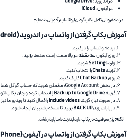
در اندروید:
Google Drive
در آیفون:
iCloud
در ادامه روش کامل بکاپ گرفتن از واتساپ را آموزش داده‌ایم.
آموزش بکاپ گرفتن از واتساپ در اندروید (Android)
برنامه واتساپ را باز کنید.
روی آیکون
سه نقطه
در بالا سمت راست صفحه بزنید.
وارد
Settings
شوید.
گزینه
Chats
را انتخاب کنید.
روی
Chat Backup
کلیک کنید.
در بخش Google Account، مطمئن شوید که حساب گوگل شما انتخاب شده باشد.
گزینه
Back up to Google Drive
را انتخاب کرده و زمان بکاپ ات
در صورت نیاز، گزینه
Include videos
را فعال کنید تا ویدیوها نیز
در پایان روی
BACK UP
بزنید تا نسخه پشتیبان ایجاد شود.
نکته:
برای موفقیت در بکاپ، باید اینترنت شما پایدار باشد.
آموزش بکاپ گرفتن از واتساپ در آیفون (iPhone)